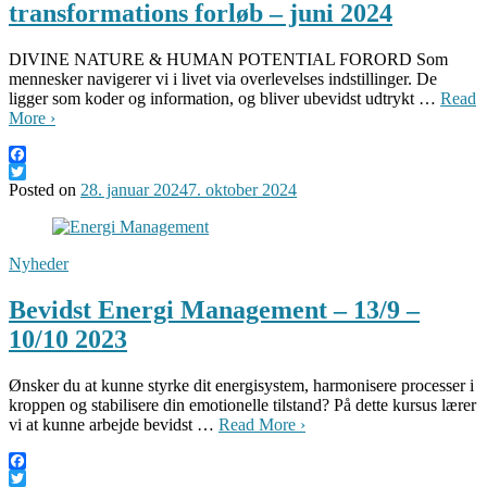
transformations forløb – juni 2024
DIVINE NATURE & HUMAN POTENTIAL FORORD Som
mennesker navigerer vi i livet via overlevelses indstillinger. De
ligger som koder og information, og bliver ubevidst udtrykt …
Read
More ›
Facebook
Twitter
Posted on
28. januar 2024
7. oktober 2024
Nyheder
Bevidst Energi Management – 13/9 –
10/10 2023
Ønsker du at kunne styrke dit energisystem, harmonisere processer i
kroppen og stabilisere din emotionelle tilstand? På dette kursus lærer
vi at kunne arbejde bevidst …
Read More ›
Facebook