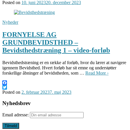
Twitter
Posted on
10. juni 2023
20. december 2023
Nyheder
FORNYELSE AG
GRUNDBEVIDSTHED –
Bevidsthedstræning 1 – video-forløb
Bevidsthedstræning er en række af forløb, hvor du lærer at navigere
igennem Bevidsthed. Hvert forløb har sit emne og understøtter
forskellige åbninger af bevidstheden, som …
Read More ›
Facebook
Twitter
Posted on
2. februar 2023
7. maj 2023
Nyhedsbrev
Email adresse: