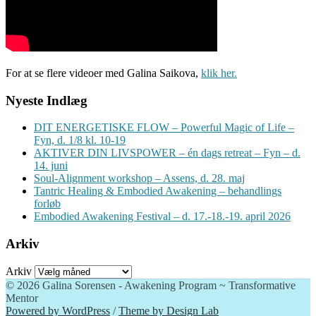
For at se flere videoer med Galina Saikova,
klik her.
Nyeste Indlæg
DIT ENERGETISKE FLOW – Powerful Magic of Life –
Fyn, d. 1/8 kl. 10-19
AKTIVER DIN LIVSPOWER – én dags retreat – Fyn – d.
14. juni
Soul-Alignment workshop – Assens, d. 28. maj
Tantric Healing & Embodied Awakening – behandlings
forløb
Embodied Awakening Festival – d. 17.-18.-19. april 2026
Arkiv
Arkiv
© 2026 Galina Sorensen - Awakening Program ~ Transformative
Mentor
Powered by WordPress
/
Theme by Design Lab