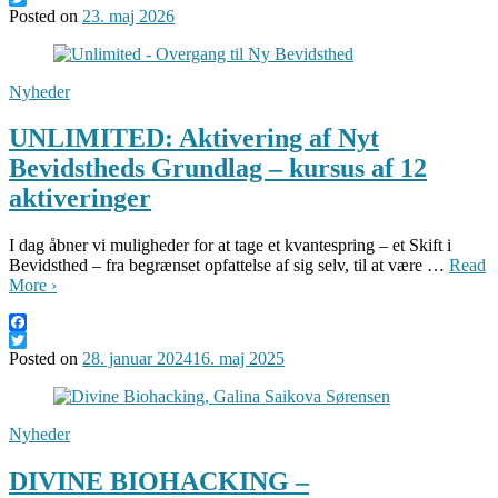
Twitter
Posted on
23. maj 2026
Nyheder
UNLIMITED: Aktivering af Nyt
Bevidstheds Grundlag – kursus af 12
aktiveringer
I dag åbner vi muligheder for at tage et kvantespring – et Skift i
Bevidsthed – fra begrænset opfattelse af sig selv, til at være …
Read
More ›
Facebook
Twitter
Posted on
28. januar 2024
16. maj 2025
Nyheder
DIVINE BIOHACKING –