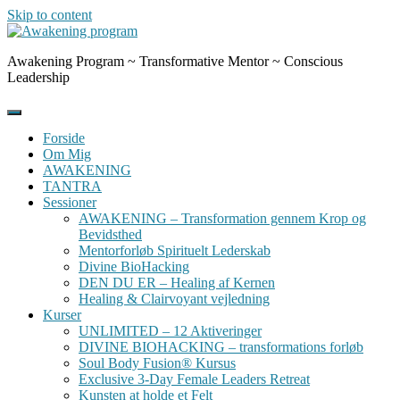
Skip to content
Awakening Program ~ Transformative Mentor ~ Conscious
Leadership
Forside
Om Mig
AWAKENING
TANTRA
Sessioner
AWAKENING – Transformation gennem Krop og
Bevidsthed
Mentorforløb Spirituelt Lederskab
Divine BioHacking
DEN DU ER – Healing af Kernen
Healing & Clairvoyant vejledning
Kurser
UNLIMITED – 12 Aktiveringer
DIVINE BIOHACKING – transformations forløb
Soul Body Fusion® Kursus
Exclusive 3-Day Female Leaders Retreat
Kunsten at holde et Felt