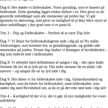
Dag 6: Her møder vi fællesskabet. Vores grundlag, som er baseret på
fællesskab. Dette grundlag ligger endnu dybere i os. Den giver os de
generelle indstillinger som alle mennesker på jorden har. Vi går
igennem en aktivering, som giver os mulighed til at ikke blive styret af
disse indstillinger, i den grad som vi er parat til.
Trin 3 – Dig og Fællesskabet – Styrken til at være Dig Selv
Dag 7: Vi åbner for fællesskabslagerne inde i dig på en Ny måde.
Aktiveringen, som kommer her, er grundlæggende, og gælder alle
mennesker på jorden. Denne dag skaber vi åbningen af bevidstheden –
dig som Individ inde i fællesskabet
Dag 8: Vi arbejder med definitionen af sangen i dig – din egen Indre
Stemme får lov til at lyde på ny. Din indre stemme får en plads i dit
univers – og sangen får en ny lyd inde i dig
Dag 9: Her åbner vi for fællesskabet inde i dig. Opmærksomhed og
kærlighed, som du bærer for fællesskabet, samt fællesskabet, som
støtter dig med Bevidsthed om, at du er på det rette sted inde i dig selv
Trin 4 – Kærlighed til det vi er, det vi gør, til nye muligheder for vores
udfoldelse