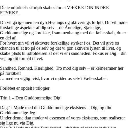
Dette udfoldelsesforløb skabes for at VÆKKE DIN INDRE
STYRKE.
Du vil gå igennem en dyb Healings og aktiverings forløb. Du vil møde
forskellige aspekter af dig selv – de Åndelige, Sjælelige,
Guddommelige og Jordiske, i sammenhæng med det fællesskab, du er
en del af.
For hvert trin vil vi aktivere forskellige styrker i os. Det vil give os
chancen til at tro på os selv og det vi gør, aktivere lysten til livet, og
skabe plads til udfoldelsen af det vi er i sandheden. Fokus er Dig – din
vej, og dit formål i livet.
Sandhed, Renhed, Kærlighed, Tro mod dig selv – er kerneemner her
på forløbet!
… med en vigtig tvist, hvor vi møder os selv i Fællesskabet.
Forløbet er opdelt i trilogier:
Trin 1 – Den Guddommelige Dig
Dag 1: Møde med din Guddommelige eksistens – Dig, og din
Guddommelige Jeg.
Under denne dag møder vi essensen af vores eksistens, som realiserer
sig lige nu via Dig.