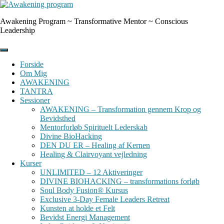
Skip
to
Awakening Program ~ Transformative Mentor ~ Conscious
content
Leadership
Forside
Om Mig
AWAKENING
TANTRA
Sessioner
AWAKENING – Transformation gennem Krop og
Bevidsthed
Mentorforløb Spirituelt Lederskab
Divine BioHacking
DEN DU ER – Healing af Kernen
Healing & Clairvoyant vejledning
Kurser
UNLIMITED – 12 Aktiveringer
DIVINE BIOHACKING – transformations forløb
Soul Body Fusion® Kursus
Exclusive 3-Day Female Leaders Retreat
Kunsten at holde et Felt
Bevidst Energi Management