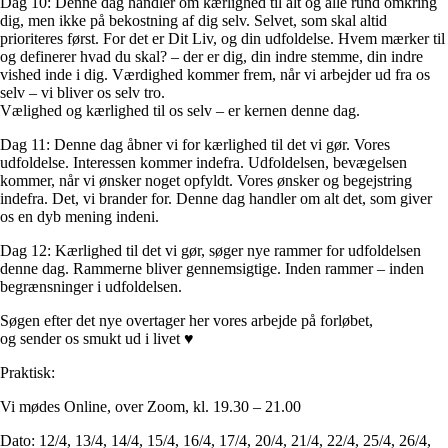
Dag 10: Denne dag handler om kærlighed til alt og alle rund omkring
dig, men ikke på bekostning af dig selv. Selvet, som skal altid
prioriteres først. For det er Dit Liv, og din udfoldelse. Hvem mærker til
og definerer hvad du skal? – der er dig, din indre stemme, din indre
vished inde i dig. Værdighed kommer frem, når vi arbejder ud fra os
selv – vi bliver os selv tro.
Vælighed og kærlighed til os selv – er kernen denne dag.
Dag 11: Denne dag åbner vi for kærlighed til det vi gør. Vores
udfoldelse. Interessen kommer indefra. Udfoldelsen, bevægelsen
kommer, når vi ønsker noget opfyldt. Vores ønsker og begejstring
indefra. Det, vi brander for. Denne dag handler om alt det, som giver
os en dyb mening indeni.
Dag 12: Kærlighed til det vi gør, søger nye rammer for udfoldelsen
denne dag. Rammerne bliver gennemsigtige. Inden rammer – inden
begrænsninger i udfoldelsen.
Søgen efter det nye overtager her vores arbejde på forløbet,
og sender os smukt ud i livet ♥
Praktisk:
Vi mødes Online, over Zoom, kl. 19.30 – 21.00
Dato: 12/4, 13/4, 14/4, 15/4, 16/4, 17/4, 20/4, 21/4, 22/4, 25/4, 26/4,