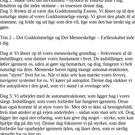
Dag 2: Møde med din Bevidsthed – dybden af visdom inde i dig.
Intuition og din indre stemme – er essensen denne dag.
Dag 3: Retten til at være din Guddommelig Essens. Vi åbner op til den
naturlige strøm af vores Guddommelige energi. Vi giver den plads til at
strømme, og folde sig ud lige som den vil, lige som den har tænkt sig at
gøre.
Trin 2 – Det Guddommelige og Det Menneskelige – Fællesskabet inde
i dig
Dag 4: Vi åbner op til vores menneskelig grundlag – frekvensen af de
indstillinger, som danner vores fundament i livet. De indstillinger, som
løber igennem os, uden at gøre sig bemærket, og dog, fungerer vi helt
naturligt via dem. Menneske bærer rigtig mange automat-reaktioner,
som ”styrer” livet for os. Når vi ikke selv kan mærke vores livsvej,
navigerer systemet for os. Vi kører på autopilot. Denne dag slukker vi
for autopiloten i den grad, som vi i stand i at overtage selv.
Dag 5: Vi arbejder med de automatreaktioner, som ligger bag i vores
slægt. Indstillinger, som vores forfædre har fungeret igennem. Disse
kan også komme til at styre vores liv. Men det er ikke så hensigtsfuldt,
hvis man ønsker at gå vejen anderledes – sådan som man selv vil. Dog,
ligger der også stor erfaring, som kan give dig noget – styrke, som kan
hjælpe dig på din vej. Denne dag fokuserer vi på styrker, som dine
forfædre har oparbejdet igennem tiden, og låner dem, som er særlig
aktuelle for os lige nu.