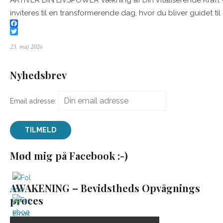
AKTIVER DIN LIVSPOWER Vækning af Din Vitaliserende Kraft 
inviteres til en transformerende dag, hvor du bliver guidet til
F
a
T
Posted
23. maj 2026
c
w
e
i
on
b
t
o
t
Nyhedsbrev
o
e
k
r
Email adresse:
Mød mig på Facebook :-)
AWAKENING – Bevidstheds Opvågnings
proces