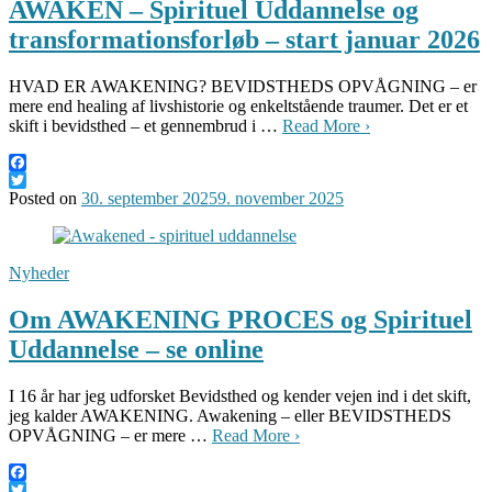
AWAKEN – Spirituel Uddannelse og
transformationsforløb – start januar 2026
HVAD ER AWAKENING? BEVIDSTHEDS OPVÅGNING – er
mere end healing af livshistorie og enkeltstående traumer. Det er et
skift i bevidsthed – et gennembrud i …
Read More ›
Facebook
Twitter
Posted on
30. september 2025
9. november 2025
Nyheder
Om AWAKENING PROCES og Spirituel
Uddannelse – se online
I 16 år har jeg udforsket Bevidsthed og kender vejen ind i det skift,
jeg kalder AWAKENING. Awakening – eller BEVIDSTHEDS
OPVÅGNING – er mere …
Read More ›
Facebook