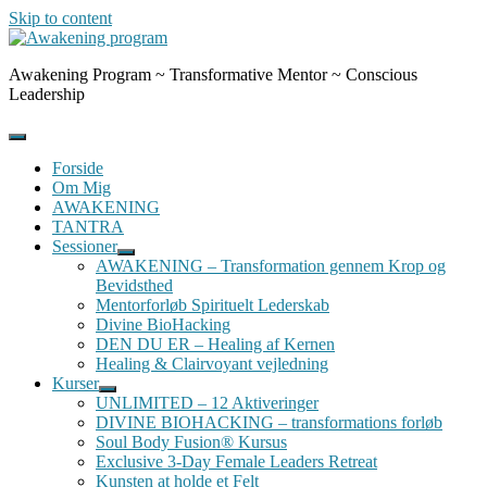
Skip to content
Awakening Program ~ Transformative Mentor ~ Conscious
Leadership
Forside
Om Mig
AWAKENING
TANTRA
Sessioner
AWAKENING – Transformation gennem Krop og
Bevidsthed
Mentorforløb Spirituelt Lederskab
Divine BioHacking
DEN DU ER – Healing af Kernen
Healing & Clairvoyant vejledning
Kurser
UNLIMITED – 12 Aktiveringer
DIVINE BIOHACKING – transformations forløb
Soul Body Fusion® Kursus
Exclusive 3-Day Female Leaders Retreat
Kunsten at holde et Felt