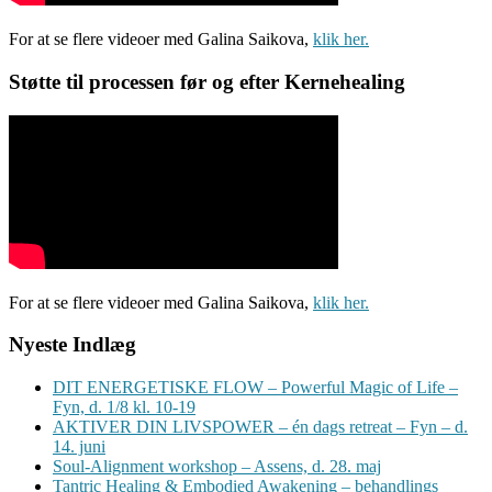
For at se flere videoer med Galina Saikova,
klik her.
Støtte til processen før og efter Kernehealing
For at se flere videoer med Galina Saikova,
klik her.
Nyeste Indlæg
DIT ENERGETISKE FLOW – Powerful Magic of Life –
Fyn, d. 1/8 kl. 10-19
AKTIVER DIN LIVSPOWER – én dags retreat – Fyn – d.
14. juni
Soul-Alignment workshop – Assens, d. 28. maj
Tantric Healing & Embodied Awakening – behandlings