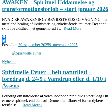
AWAKEN – Spirituel Uddannelse og
transformationsforløb – start januar 2026
HVAD ER AWAKENING? BEVIDSTHEDS OPVÅGNING – er
mere end healing af livshistorie og enkeltstående traumer. Det er et
skift i bevidsthed – et gennembrud i …
Read More ›
Facebook
Twitter
Posted on
30. september 2025
9. november 2025
Nyheder
Spirituelle Evner – helt naturligt! –
foredrag d. 24/9 i Vamdrup eller d. 1/10 i
Assens
Foredrag om udfoldelse af vores Iboende Spirituelle Evner i dag Du
er mere spirituel, end du tror! Denne aften åbner vi for en dybere
forståelse …
Read More ›