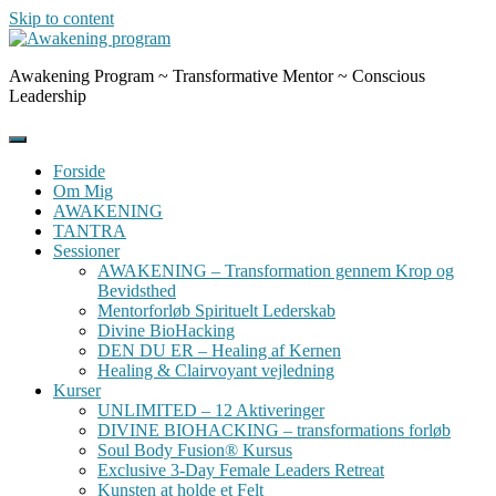
Skip to content
Awakening Program ~ Transformative Mentor ~ Conscious
Leadership
Forside
Om Mig
AWAKENING
TANTRA
Sessioner
AWAKENING – Transformation gennem Krop og
Bevidsthed
Mentorforløb Spirituelt Lederskab
Divine BioHacking
DEN DU ER – Healing af Kernen
Healing & Clairvoyant vejledning
Kurser
UNLIMITED – 12 Aktiveringer
DIVINE BIOHACKING – transformations forløb
Soul Body Fusion® Kursus
Exclusive 3-Day Female Leaders Retreat
Kunsten at holde et Felt