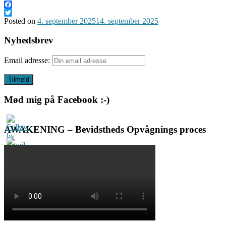
Facebook
Twitter
Posted on
4. september 2025
14. september 2025
Nyhedsbrev
Email adresse:
Mød mig på Facebook :-)
AWAKENING – Bevidstheds Opvågnings proces