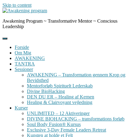
Skip to content
Awakening Program ~ Transformative Mentor ~ Conscious
Leadership
Forside
Om Mig
AWAKENING
TANTRA
Sessioner
AWAKENING – Transformation gennem Krop og
Bevidsthed
Mentorforløb Spirituelt Lederskab
Divine BioHacking
DEN DU ER – Healing af Kernen
Healing & Clairvoyant vejledning
Kurser
UNLIMITED – 12 Aktiveringer
DIVINE BIOHACKING – transformations forløb
Soul Body Fusion® Kursus
Exclusive 3-Day Female Leaders Retreat
Kunsten at holde et Felt