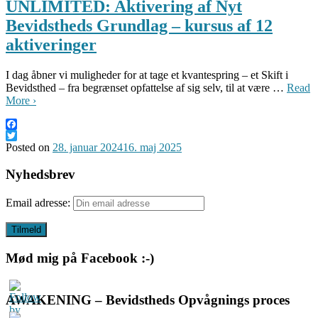
UNLIMITED: Aktivering af Nyt
Bevidstheds Grundlag – kursus af 12
aktiveringer
I dag åbner vi muligheder for at tage et kvantespring – et Skift i
Bevidsthed – fra begrænset opfattelse af sig selv, til at være …
Read
More ›
Facebook
Twitter
Posted on
28. januar 2024
16. maj 2025
Nyhedsbrev
Email adresse:
Mød mig på Facebook :-)
AWAKENING – Bevidstheds Opvågnings proces