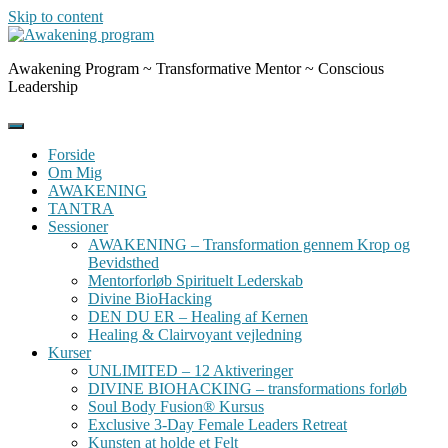
Skip to content
Awakening Program ~ Transformative Mentor ~ Conscious
Leadership
Forside
Om Mig
AWAKENING
TANTRA
Sessioner
AWAKENING – Transformation gennem Krop og
Bevidsthed
Mentorforløb Spirituelt Lederskab
Divine BioHacking
DEN DU ER – Healing af Kernen
Healing & Clairvoyant vejledning
Kurser
UNLIMITED – 12 Aktiveringer
DIVINE BIOHACKING – transformations forløb
Soul Body Fusion® Kursus
Exclusive 3-Day Female Leaders Retreat
Kunsten at holde et Felt