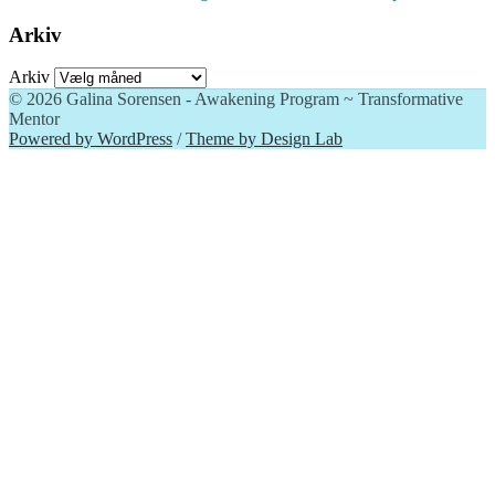
Arkiv
Arkiv
© 2026 Galina Sorensen - Awakening Program ~ Transformative
Mentor
Powered by WordPress
/
Theme by Design Lab