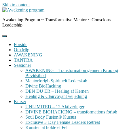
Skip to content
Awakening Program ~ Transformative Mentor ~ Conscious
Leadership
Forside
Om Mig
AWAKENING
TANTRA
Sessioner
AWAKENING – Transformation gennem Krop og
Bevidsthed
Mentorforløb Spirituelt Lederskab
Divine BioHacking
DEN DU ER – Healing af Kernen
Healing & Clairvoyant vejledning
Kurser
UNLIMITED – 12 Aktiveringer
DIVINE BIOHACKING – transformations forløb
Soul Body Fusion® Kursus
Exclusive 3-Day Female Leaders Retreat
Kunsten at holde et Felt