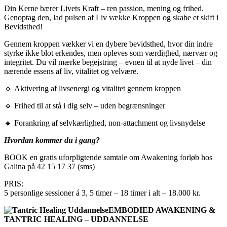
Din Kerne bærer Livets Kraft – ren passion, mening og frihed.
Genoptag den, lad pulsen af Liv vække Kroppen og skabe et skift i
Bevidsthed!
Gennem kroppen vækker vi en dybere bevidsthed, hvor din indre
styrke ikke blot erkendes, men opleves som værdighed, nærvær og
integritet.
Du vil mærke begejstring – evnen til at nyde livet – din
nærende essens af liv, vitalitet og velvære.
🔹
Aktivering af livsenergi og vitalitet gennem kroppen
🔹 Frihed til at stå i dig selv – uden begrænsninger
🔹 Forankring af selvkærlighed, non-attachment og livsnydelse
Hvordan kommer du i gang?
BOOK en gratis uforpligtende samtale
om Awakening forløb hos
Galina på 42 15 17 37 (sms)
PRIS:
5 personlige sessioner á 3, 5 timer – 18 timer i alt – 18.000 kr.
EMBODIED AWAKENING &
TANTRIC HEALING – UDDANNELSE