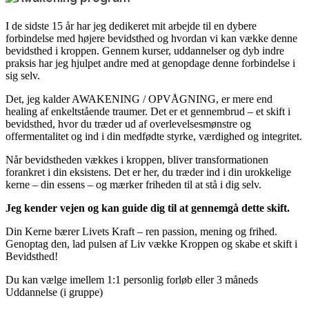
I de sidste 15 år har jeg dedikeret mit arbejde til en dybere
forbindelse med højere bevidsthed og hvordan vi kan vække denne
bevidsthed i kroppen. Gennem kurser, uddannelser og dyb indre
praksis har jeg hjulpet andre med at genopdage denne forbindelse i
sig selv.
Det, jeg kalder AWAKENING / OPVÅGNING, er mere end
healing af enkeltstående traumer. Det er et gennembrud – et skift i
bevidsthed, hvor du træder ud af overlevelsesmønstre og
offermentalitet og ind i din medfødte styrke, værdighed og integritet.
Når bevidstheden vækkes i kroppen, bliver transformationen
forankret i din eksistens. Det er her, du træder ind i din urokkelige
kerne – din essens – og mærker friheden til at stå i dig selv.
Jeg kender vejen og kan guide dig til at gennemgå dette skift.
Din Kerne bærer Livets Kraft – ren passion, mening og frihed.
Genoptag den, lad pulsen af Liv vække Kroppen og skabe et skift i
Bevidsthed!
Du kan vælge imellem 1:1 personlig forløb eller 3 måneds
Uddannelse (i gruppe)