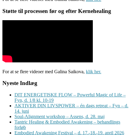
Støtte til processen før og efter Kernehealing
For at se flere videoer med Galina Saikova,
klik her.
Nyeste Indlæg
DIT ENERGETISKE FLOW – Powerful Magic of Life –
Fyn, d. 1/8 kl. 10-19
AKTIVER DIN LIVSPOWER – én dags retreat – Fyn – d.
14. juni
Soul-Alignment workshop – Assens, d. 28. maj
Tantric Healing & Embodied Awakening – behandlings
forløb
Embodied Awakening Festival – d. 17.-18.-19. april 2026