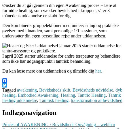
Ønsker du at gå igennem din egen Awakening proces + lære at
formidle healing, som vækker bevidsthed i kroppen, så er 3
månedens uddannelse er skabt for dig
Den kombinerer gruppelektioner med undervisning og praktiske
øvelser med hinanden, samt personlige 1:1 sessioner, som
understøtter din egen personlige rejse under uddannelsen.
I januar 2025 starter uddannelse for
tantra-massører og praktikere.
I april 2025 starter uddannelse for andre terapeuter og behandlere,
som ikke har udgangspunkt i tantrisk behandling.
Du kan læse mere om uddannelsen og tilmelde dig
her.
Facebook
Twitter
Tagged
awakening
,
Bevidstheds skift
,
Bevidstheds udvidelse
,
dyb
healing
,
Embodied Awakening
,
Healing
,
Tantric Healing
,
Tantrik
healing uddannelse
,
Tantrisk healing
,
transformation af bevidsthed
Indlægsnavigation
Proces of AWAKENING / Bevidstheds Opvågning – webinar