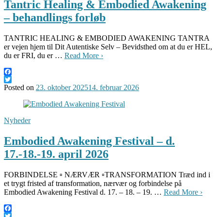
Tantric Healing & Embodied Awakening
– behandlings forløb
TANTRIC HEALING & EMBODIED AWAKENING TANTRA
er vejen hjem til Dit Autentiske Selv – Bevidsthed om at du er HEL,
du er FRI, du er …
Read More ›
Facebook
Twitter
Posted on
23. oktober 2025
14. februar 2026
Nyheder
Embodied Awakening Festival – d.
17.-18.-19. april 2026
FORBINDELSE ▫️ NÆRVÆR ▫️TRANSFORMATION Træd ind i
et trygt fristed af transformation, nærvær og forbindelse på
Embodied Awakening Festival d. 17. – 18. – 19. …
Read More ›
Facebook