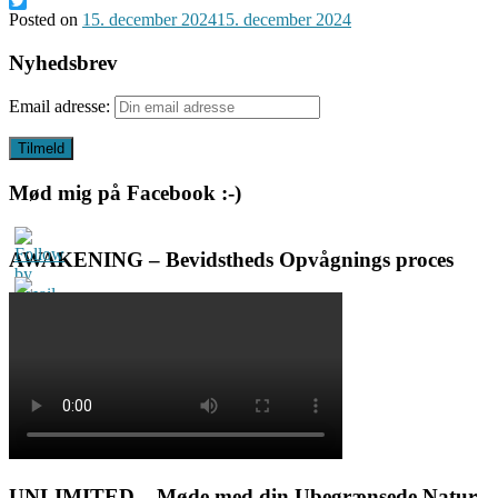
Facebook
Twitter
Posted on
15. december 2024
15. december 2024
Nyhedsbrev
Email adresse:
Mød mig på Facebook :-)
AWAKENING – Bevidstheds Opvågnings proces
UNLIMITED – Møde med din Ubegrænsede Natur