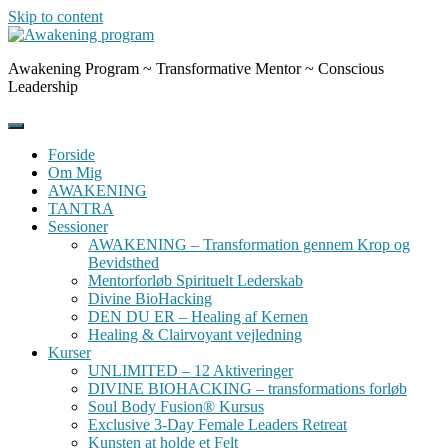
Skip to content
Awakening Program ~ Transformative Mentor ~ Conscious
Leadership
Forside
Om Mig
AWAKENING
TANTRA
Sessioner
AWAKENING – Transformation gennem Krop og
Bevidsthed
Mentorforløb Spirituelt Lederskab
Divine BioHacking
DEN DU ER – Healing af Kernen
Healing & Clairvoyant vejledning
Kurser
UNLIMITED – 12 Aktiveringer
DIVINE BIOHACKING – transformations forløb
Soul Body Fusion® Kursus
Exclusive 3-Day Female Leaders Retreat
Kunsten at holde et Felt