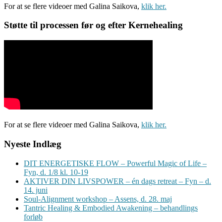
For at se flere videoer med Galina Saikova,
klik her.
Støtte til processen før og efter Kernehealing
For at se flere videoer med Galina Saikova,
klik her.
Nyeste Indlæg
DIT ENERGETISKE FLOW – Powerful Magic of Life –
Fyn, d. 1/8 kl. 10-19
AKTIVER DIN LIVSPOWER – én dags retreat – Fyn – d.
14. juni
Soul-Alignment workshop – Assens, d. 28. maj
Tantric Healing & Embodied Awakening – behandlings
forløb