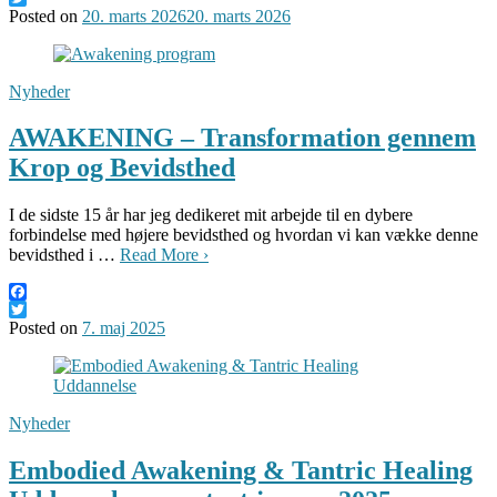
Twitter
Posted on
20. marts 2026
20. marts 2026
Nyheder
AWAKENING – Transformation gennem
Krop og Bevidsthed
I de sidste 15 år har jeg dedikeret mit arbejde til en dybere
forbindelse med højere bevidsthed og hvordan vi kan vække denne
bevidsthed i …
Read More ›
Facebook
Twitter
Posted on
7. maj 2025
Nyheder
Embodied Awakening & Tantric Healing