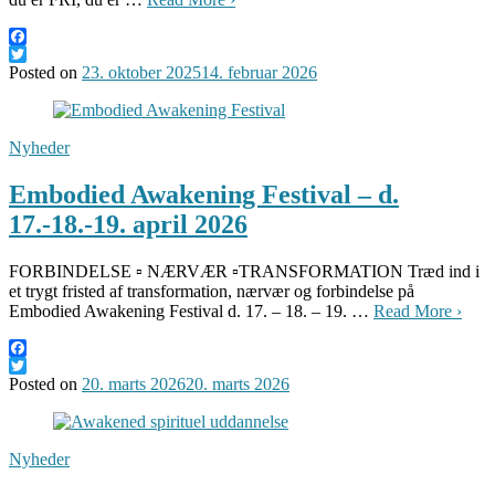
Facebook
Twitter
Posted on
23. oktober 2025
14. februar 2026
Nyheder
Embodied Awakening Festival – d.
17.-18.-19. april 2026
FORBINDELSE ▫️ NÆRVÆR ▫️TRANSFORMATION Træd ind i
et trygt fristed af transformation, nærvær og forbindelse på
Embodied Awakening Festival d. 17. – 18. – 19. …
Read More ›
Facebook
Twitter
Posted on
20. marts 2026
20. marts 2026
Nyheder