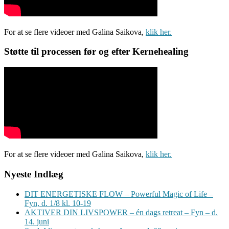
For at se flere videoer med Galina Saikova,
klik her.
Støtte til processen før og efter Kernehealing
For at se flere videoer med Galina Saikova,
klik her.
Nyeste Indlæg
DIT ENERGETISKE FLOW – Powerful Magic of Life –
Fyn, d. 1/8 kl. 10-19
AKTIVER DIN LIVSPOWER – én dags retreat – Fyn – d.
14. juni