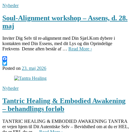
Nyheder
Soul-Alignment workshop – Assens, d. 28.
maj
Inviter Dig Selv til re-alignment med Din Sjæl.Kom dybere i
kontakten med Din Essens, med dit Lys og din Oprindelige
Frekvens Denne aften består af …
Read More ›
Facebook
Twitter
Posted on
23. maj 2026
Nyheder
Tantric Healing & Embodied Awakening
– behandlings forløb
TANTRIC HEALING & EMBODIED AWAKENING TANTRA
er vejen hjem til Dit Autentiske Selv – Bevidsthed om at du er HEL,
du er FRI, du er …
Read More ›