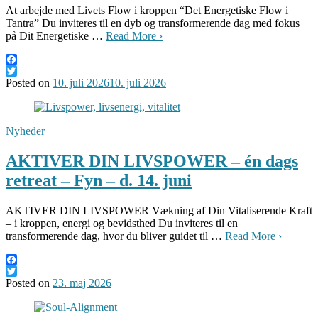
At arbejde med Livets Flow i kroppen “Det Energetiske Flow i
Tantra” Du inviteres til en dyb og transformerende dag med fokus
på Dit Energetiske …
Read More ›
Facebook
Twitter
Posted on
10. juli 2026
10. juli 2026
Nyheder
AKTIVER DIN LIVSPOWER – én dags
retreat – Fyn – d. 14. juni
AKTIVER DIN LIVSPOWER Vækning af Din Vitaliserende Kraft
– i kroppen, energi og bevidsthed Du inviteres til en
transformerende dag, hvor du bliver guidet til …
Read More ›
Facebook
Twitter
Posted on
23. maj 2026