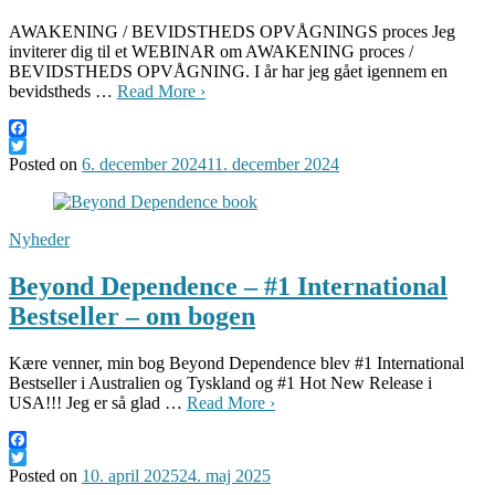
AWAKENING / BEVIDSTHEDS OPVÅGNINGS proces Jeg
inviterer dig til et WEBINAR om AWAKENING proces /
BEVIDSTHEDS OPVÅGNING. I år har jeg gået igennem en
bevidstheds …
Read More ›
Facebook
Twitter
Posted on
6. december 2024
11. december 2024
Nyheder
Beyond Dependence – #1 International
Bestseller – om bogen
Kære venner, min bog Beyond Dependence blev #1 International
Bestseller i Australien og Tyskland og #1 Hot New Release i
USA!!! Jeg er så glad …
Read More ›
Facebook
Twitter
Posted on
10. april 2025
24. maj 2025