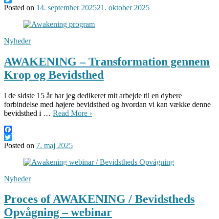
Twitter
Posted on
14. september 2025
21. oktober 2025
Nyheder
AWAKENING – Transformation gennem
Krop og Bevidsthed
I de sidste 15 år har jeg dedikeret mit arbejde til en dybere
forbindelse med højere bevidsthed og hvordan vi kan vække denne
bevidsthed i …
Read More ›
Facebook
Twitter
Posted on
7. maj 2025
Nyheder
Proces of AWAKENING / Bevidstheds
Opvågning – webinar