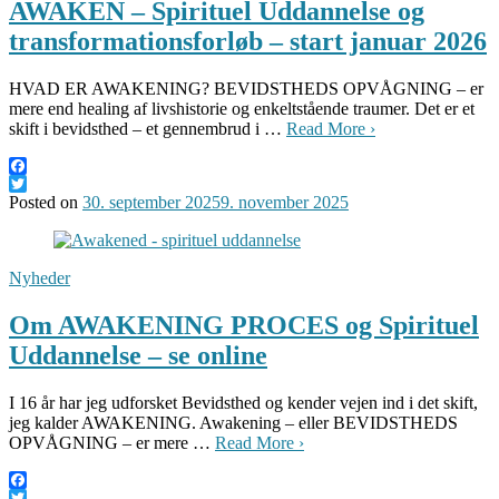
AWAKEN – Spirituel Uddannelse og
transformationsforløb – start januar 2026
HVAD ER AWAKENING? BEVIDSTHEDS OPVÅGNING – er
mere end healing af livshistorie og enkeltstående traumer. Det er et
skift i bevidsthed – et gennembrud i …
Read More ›
Facebook
Twitter
Posted on
30. september 2025
9. november 2025
Nyheder
Om AWAKENING PROCES og Spirituel
Uddannelse – se online
I 16 år har jeg udforsket Bevidsthed og kender vejen ind i det skift,
jeg kalder AWAKENING. Awakening – eller BEVIDSTHEDS
OPVÅGNING – er mere …
Read More ›
Facebook