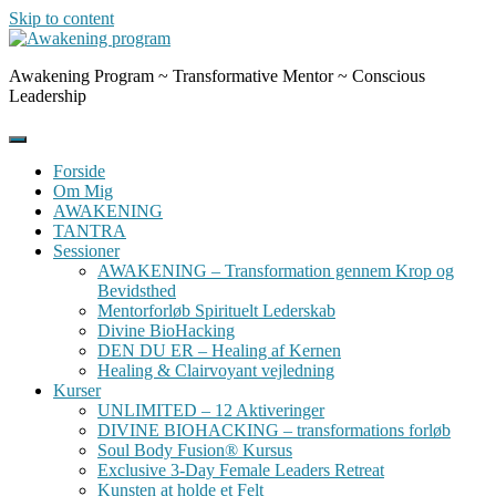
Skip to content
Awakening Program ~ Transformative Mentor ~ Conscious
Leadership
Forside
Om Mig
AWAKENING
TANTRA
Sessioner
AWAKENING – Transformation gennem Krop og
Bevidsthed
Mentorforløb Spirituelt Lederskab
Divine BioHacking
DEN DU ER – Healing af Kernen
Healing & Clairvoyant vejledning
Kurser
UNLIMITED – 12 Aktiveringer
DIVINE BIOHACKING – transformations forløb
Soul Body Fusion® Kursus
Exclusive 3-Day Female Leaders Retreat
Kunsten at holde et Felt