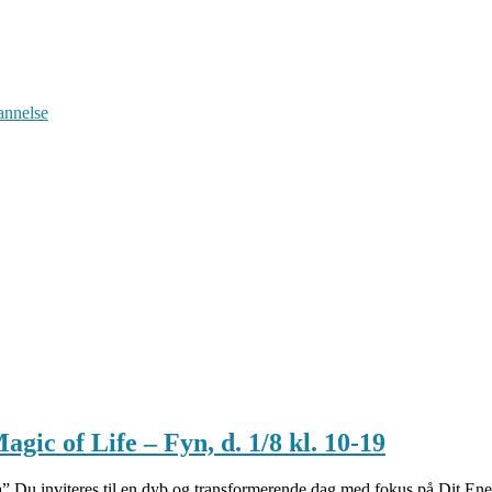
annelse
of Life – Fyn, d. 1/8 kl. 10-19
a” Du inviteres til en dyb og transformerende dag med fokus på Dit E