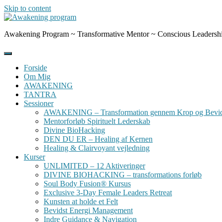
Skip to content
Awakening Program ~ Transformative Mentor ~ Conscious Leadersh
Forside
Om Mig
AWAKENING
TANTRA
Sessioner
AWAKENING – Transformation gennem Krop og Bevid
Mentorforløb Spirituelt Lederskab
Divine BioHacking
DEN DU ER – Healing af Kernen
Healing & Clairvoyant vejledning
Kurser
UNLIMITED – 12 Aktiveringer
DIVINE BIOHACKING – transformations forløb
Soul Body Fusion® Kursus
Exclusive 3-Day Female Leaders Retreat
Kunsten at holde et Felt
Bevidst Energi Management
Indre Guidance & Navigation