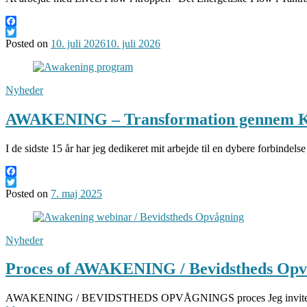
Facebook
Twitter
Posted on
10. juli 2026
10. juli 2026
Nyheder
AWAKENING – Transformation gennem Kr
I de sidste 15 år har jeg dedikeret mit arbejde til en dybere forbin
Facebook
Twitter
Posted on
7. maj 2025
Nyheder
Proces of AWAKENING / Bevidstheds Opv
AWAKENING / BEVIDSTHEDS OPVÅGNINGS proces Jeg inviterer