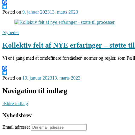
Facebook
Twitter
Posted on
9. januar 2023
13. marts 2023
Nyheder
Kollektiv felt af NYE erfaringer – støtte ti
Vi er i gang med at omdefinere forståelser, normer og regler, som Fæ
Facebook
Twitter
Posted on
19. januar 2023
13. marts 2023
Navigation til indlæg
Ældre indlæg
Nyhedsbrev
Email adresse: