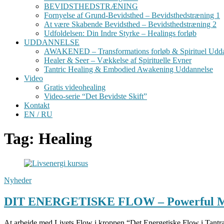
BEVIDSTHEDSTRÆNING
Fornyelse af Grund-Bevidsthed – Bevidsthedstræning 1
At være Skabende Bevidsthed – Bevidsthedstræning 2
Udfoldelsen: Din Indre Styrke – Healings forløb
UDDANNELSE
AWAKENED – Transformations forløb & Spirituel Udd
Healer & Seer – Vækkelse af Spirituelle Evner
Tantric Healing & Embodied Awakening Uddannelse
Video
Gratis videohealing
Video-serie “Det Bevidste Skift”
Kontakt
EN / RU
Tag: Healing
Nyheder
DIT ENERGETISKE FLOW – Powerful Magic 
At arbejde med Livets Flow i kroppen “Det Energetiske Flow i Tantr