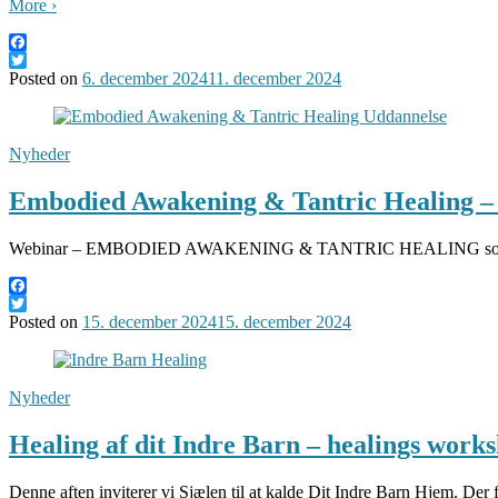
More ›
Facebook
Twitter
Posted on
6. december 2024
11. december 2024
Nyheder
Embodied Awakening & Tantric Healing –
Webinar – EMBODIED AWAKENING & TANTRIC HEALING som dyb selvu
Facebook
Twitter
Posted on
15. december 2024
15. december 2024
Nyheder
Healing af dit Indre Barn – healings works
Denne aften inviterer vi Sjælen til at kalde Dit Indre Barn Hjem. Der 