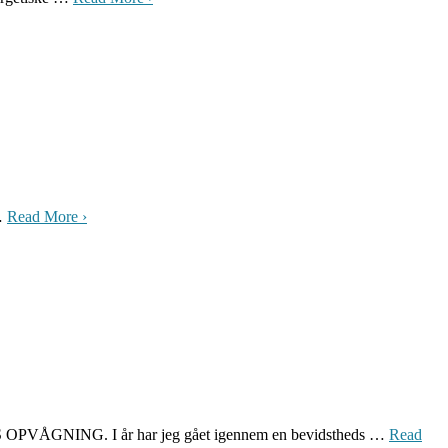
 …
Read More ›
ÅGNING. I år har jeg gået igennem en bevidstheds …
Read