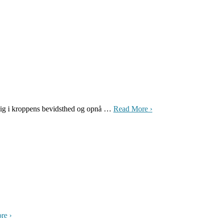
 i kroppens bevidsthed og opnå …
Read More ›
re ›