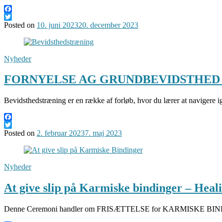
Facebook
Twitter
Posted on
10. juni 2023
20. december 2023
Nyheder
FORNYELSE AG GRUNDBEVIDSTHED – Bev
Bevidsthedstræning er en række af forløb, hvor du lærer at navigere 
Facebook
Twitter
Posted on
2. februar 2023
7. maj 2023
Nyheder
At give slip på Karmiske bindinger – Hea
Denne Ceremoni handler om FRISÆTTELSE for KARMISKE BINDINGER 