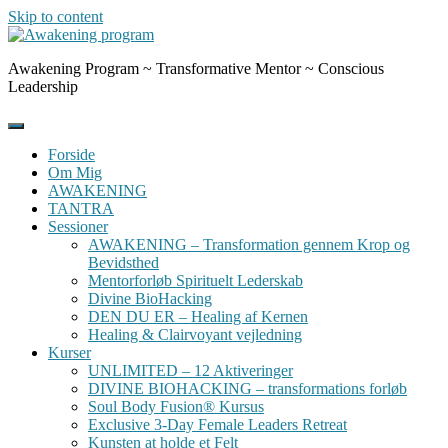
Skip to content
Awakening Program ~ Transformative Mentor ~ Conscious
Leadership
Forside
Om Mig
AWAKENING
TANTRA
Sessioner
AWAKENING – Transformation gennem Krop og
Bevidsthed
Mentorforløb Spirituelt Lederskab
Divine BioHacking
DEN DU ER – Healing af Kernen
Healing & Clairvoyant vejledning
Kurser
UNLIMITED – 12 Aktiveringer
DIVINE BIOHACKING – transformations forløb
Soul Body Fusion® Kursus
Exclusive 3-Day Female Leaders Retreat
Kunsten at holde et Felt