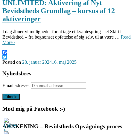
UNLIMITED: Aktivering af Nyt
Bevidstheds Grundlag – kursus af 12
aktiveringer
I dag åbner vi muligheder for at tage et kvantespring – et Skift i
Bevidsthed – fra begrænset opfattelse af sig selv, til at være …
Read
More ›
Facebook
Twitter
Posted on
28. januar 2024
16. maj 2025
Nyhedsbrev
Email adresse:
Mød mig på Facebook :-)
AWAKENING – Bevidstheds Opvågnings proces