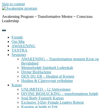
Skip to content
Awakening Program ~ Transformative Mentor ~ Conscious
Leadership
Forside
Om Mig
AWAKENING
TANTRA
Sessioner
AWAKENING – Transformation gennem Krop og
Bevidsthed
Mentorforløb Spirituelt Lederskab
Divine BioHacking
DEN DU ER – Healing af Kernen
Healing & Clairvoyant vejledning
Kurser
UNLIMITED – 12 Aktiveringer
DIVINE BIOHACKING – transformations forløb
Soul Body Fusion® Kursus
Exclusive 3-Day Female Leaders Retreat
Kunsten at holde et Felt