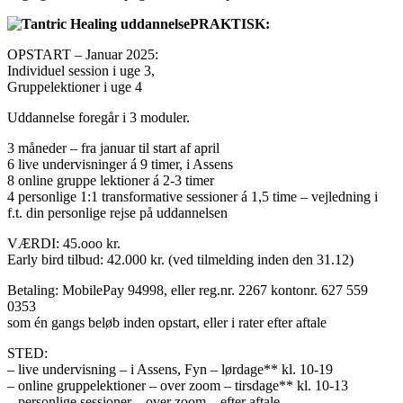
PRAKTISK:
OPSTART – Januar 2025:
Individuel session i uge 3,
Gruppelektioner i uge 4
Uddannelse foregår i 3 moduler.
3 måneder – fra januar til start af april
6 live undervisninger á 9 timer, i Assens
8 online gruppe lektioner á 2-3 timer
4 personlige 1:1 transformative sessioner á 1,5 time – vejledning i
f.t. din personlige rejse på uddannelsen
VÆRDI: 45.ooo kr.
Early bird tilbud: 42.000 kr. (ved tilmelding inden den 31.12)
Betaling: MobilePay 94998, eller reg.nr. 2267 kontonr. 627 559
0353
som én gangs beløb inden opstart, eller i rater efter aftale
STED:
– live undervisning – i Assens, Fyn – lørdage** kl. 10-19
– online gruppelektioner – over zoom – tirsdage** kl. 10-13
– personlige sessioner – over zoom – efter aftale