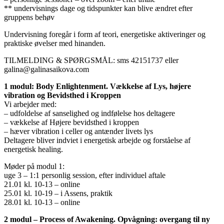
** undervisnings dage og tidspunkter kan blive ændret efter
gruppens behøv
Undervisning foregår i form af teori, energetiske aktiveringer og
praktiske øvelser med hinanden.
TILMELDING & SPØRGSMÅL: sms 42151737 eller
galina@galinasaikova.com
1 modul: Body Enlightenment. Vækkelse af Lys, højere
vibration og Bevidsthed i Kroppen
Vi arbejder med:
– udfoldelse af sanselighed og indfølelse hos deltagere
– vækkelse af Højere bevidsthed i kroppen
– hæver vibration i celler og antænder livets lys
Deltagere bliver indviet i energetisk arbejde og forståelse af
energetisk healing.
Møder på modul 1:
uge 3 – 1:1 personlig session, efter individuel aftale
21.01 kl. 10-13 – online
25.01 kl. 10-19 – i Assens, praktik
28.01 kl. 10-13 – online
2 modul – Process of Awakening. Opvågning: overgang til ny