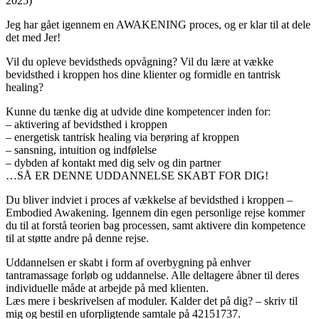
2025)
Jeg har gået igennem en AWAKENING proces, og er klar til at dele
det med Jer!
Vil du opleve bevidstheds opvågning? Vil du lære at vække
bevidsthed i kroppen hos dine klienter og formidle en tantrisk
healing?
Kunne du tænke dig at udvide dine kompetencer inden for:
– aktivering af bevidsthed i kroppen
– energetisk tantrisk healing via berøring af kroppen
– sansning, intuition og indfølelse
– dybden af kontakt med dig selv og din partner
…SÅ ER DENNE UDDANNELSE SKABT FOR DIG!
Du bliver indviet i proces af vækkelse af bevidsthed i kroppen –
Embodied Awakening. Igennem din egen personlige rejse kommer
du til at forstå teorien bag processen, samt aktivere din kompetence
til at støtte andre på denne rejse.
Uddannelsen er skabt i form af overbygning på enhver
tantramassage forløb og uddannelse. Alle deltagere åbner til deres
individuelle måde at arbejde på med klienten.
Læs mere i beskrivelsen af moduler. Kalder det på dig? – skriv til
mig og bestil en uforpligtende samtale på 42151737.