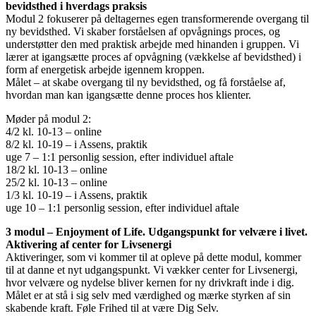
bevidsthed i hverdags praksis
Modul 2 fokuserer på deltagernes egen transformerende overgang til
ny bevidsthed. Vi skaber forståelsen af opvågnings proces, og
understøtter den med praktisk arbejde med hinanden i gruppen. Vi
lærer at igangsætte proces af opvågning (vækkelse af bevidsthed) i
form af energetisk arbejde igennem kroppen.
Målet – at skabe overgang til ny bevidsthed, og få forståelse af,
hvordan man kan igangsætte denne proces hos klienter.
Møder på modul 2:
4/2 kl. 10-13 – online
8/2 kl. 10-19 – i Assens, praktik
uge 7 – 1:1 personlig session, efter individuel aftale
18/2 kl. 10-13 – online
25/2 kl. 10-13 – online
1/3 kl. 10-19 – i Assens, praktik
uge 10 – 1:1 personlig session, efter individuel aftale
3 modul – Enjoyment of Life. Udgangspunkt for velvære i livet.
Aktivering af center for Livsenergi
Aktiveringer, som vi kommer til at opleve på dette modul, kommer
til at danne et nyt udgangspunkt. Vi vækker center for Livsenergi,
hvor velvære og nydelse bliver kernen for ny drivkraft inde i dig.
Målet er at stå i sig selv med værdighed og mærke styrken af sin
skabende kraft. Føle Frihed til at være Dig Selv.