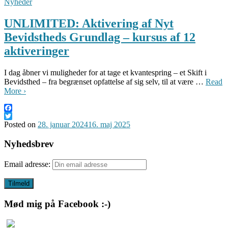
Nyheder
UNLIMITED: Aktivering af Nyt
Bevidstheds Grundlag – kursus af 12
aktiveringer
I dag åbner vi muligheder for at tage et kvantespring – et Skift i
Bevidsthed – fra begrænset opfattelse af sig selv, til at være …
Read
More ›
Facebook
Twitter
Posted on
28. januar 2024
16. maj 2025
Nyhedsbrev
Email adresse:
Mød mig på Facebook :-)