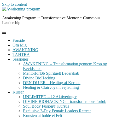
Skip to content
Awakening Program ~ Transformative Mentor ~ Conscious
Leadership
Forside
Om Mig
AWAKENING
TANTRA
Sessioner
AWAKENING – Transformation gennem Krop og
Bevidsthed
Mentorforløb Spirituelt Lederskab
Divine BioHacking
DEN DU ER – Healing af Kernen
Healing & Clairvoyant vejledning
Kurser
UNLIMITED – 12 Aktiveringer
DIVINE BIOHACKING – transformations forløb
Soul Body Fusion® Kursus
Exclusive 3-Day Female Leaders Retreat
Kunsten at holde et Felt